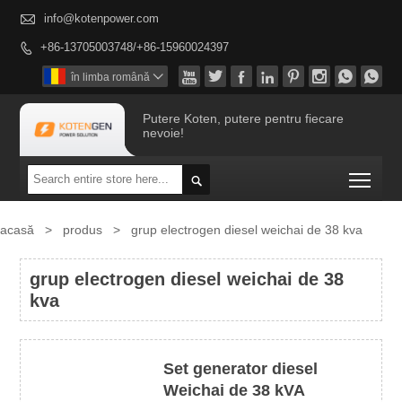

info@kotenpower.com
+86-13705003748/+86-15960024397









în limba română

Putere Koten, putere pentru fiecare
nevoie!
Togg

acasă
>
produs
>
grup electrogen diesel weichai de 38 kva
grup electrogen diesel weichai de 38
kva
Set generator diesel
Weichai de 38 kVA