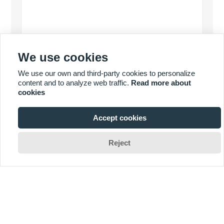
We use cookies
Politica de Confidențialitate
prezenta
We use our own and third-party cookies to personalize
content and to analyze web traffic.
Read more about
cookies
Accept cookies
MAI MULTE PRODUSE

Reject
MAI MULTE SERVICII
Copyright ©Fuzhou Koten Power Equipment Co.,Ltd.