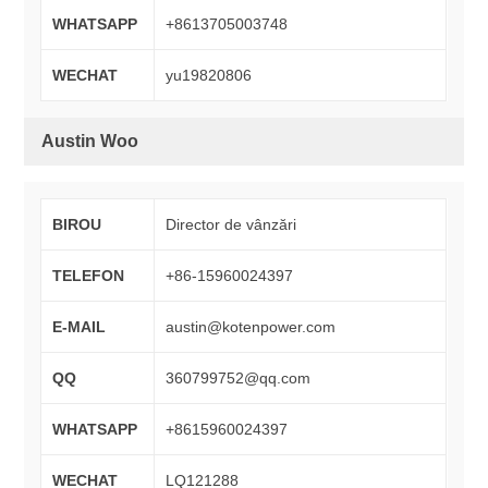
WHATSAPP
+8613705003748
WECHAT
yu19820806
Austin Woo
BIROU
Director de vânzări
TELEFON
+86-15960024397
E-MAIL
austin@kotenpower.com
QQ
360799752@qq.com
WHATSAPP
+8615960024397
WECHAT
LQ121288