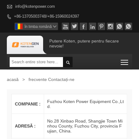

info@kotenpower.com
+86-13705003748/+86-15960024397









în limba română

Putere Koten, putere pentru fiecare
nevoie!
Togg

acasă
>
frecvente Contactați-ne
Fuzhou Koten Power Equipment Co.,Lt
COMPANIE :
d.
No.28 Xinbao Road, Shangjie Town Mi
ADRESĂ :
nhou County, Fuzhou City, provincia F
ujian, China.