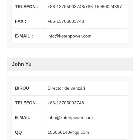
TELEFON :
+86-13705003748/+86-15960024397
FAX :
+86-13705003748
E-MAIL :
info@kotenpower.com
John Yu
BIROU
Director de vânzări
TELEFON
+86-13705003748
E-MAIL
john@kotenpower.com
QQ
155056140@qq.com