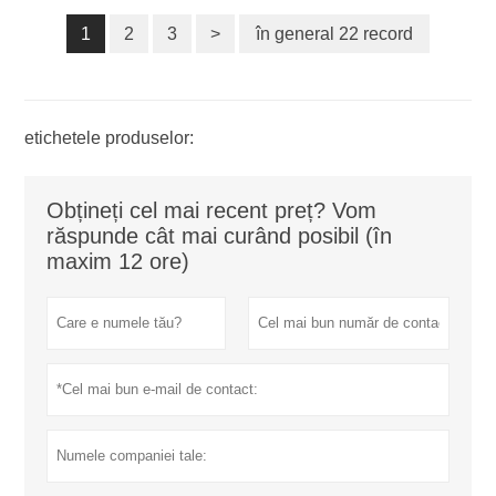
1
2
3
>
în general 22 record
etichetele produselor:
Obțineți cel mai recent preț? Vom
răspunde cât mai curând posibil (în
maxim 12 ore)