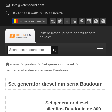

info@kotenpower.com
+86-13705003748/+86-15960024397









în limba română

Putere Koten, putere pentru fiecare
nevoie!
Togg


>
produs
>
Set generator diesel
>
acasă
Set generator diesel din seria Baudouin
Set generator diesel din seria Baudouin
Set generator diesel
silențios Baudouin de 800