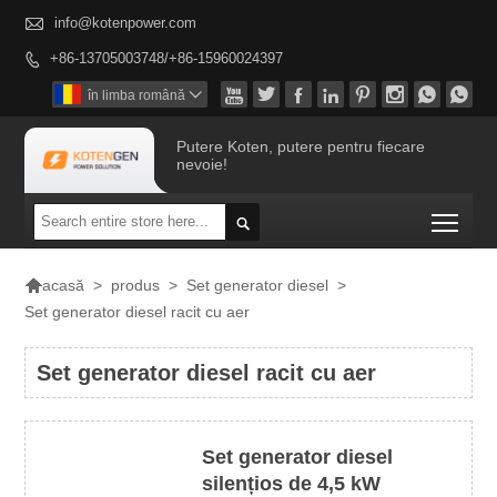

info@kotenpower.com
+86-13705003748/+86-15960024397









în limba română

Putere Koten, putere pentru fiecare
nevoie!
Togg


>
produs
>
Set generator diesel
>
acasă
Set generator diesel racit cu aer
Set generator diesel racit cu aer
Set generator diesel
silențios de 4,5 kW