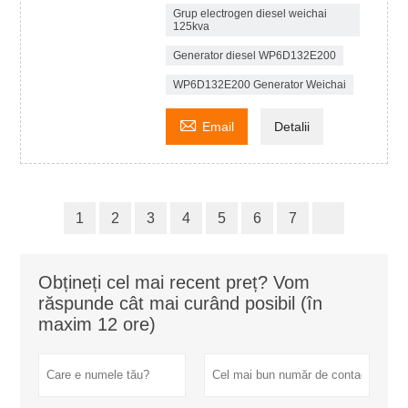
Grup electrogen diesel weichai
125kva
Generator diesel WP6D132E200
WP6D132E200 Generator Weichai

Email
Detalii
1
2
3
4
5
6
7
Obțineți cel mai recent preț? Vom
răspunde cât mai curând posibil (în
maxim 12 ore)