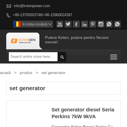

info@kotenpower.com
+86-13705003748/+86-15960024397









în limba română

Putere Koten, putere pentru fiecare
nevoie!
Togg

acasă
>
produs
>
set generator
set generator
Set generator diesel Seria
Perkins 7kW 9kVA
Generator Koten Power Series Cu