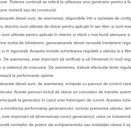
iune. Puterea continuă se referă la utilizarea unui generator pentru a fu
iune minieră sau de construcții.
toarele diesel sunt, de asemenea, disponibile într-o varietate de configu
u deschis sunt utilizate de obicei pentru aplicații în aer liber și sunt 
 sunt utilizate pentru aplicații în interior și oferă o mai bună atenuare a 
ine vorba de întreținere, generatoarele diesel necesită întreținere reg
t și în siguranță. Aceasta include schimbarea regulată a uleiului și a filtr
i. De asemenea, este important să verificați și să întrețineți în mod regul
 și sistemul de evacuare. De asemenea, trebuie efectuate teste regula
onează la performanțe optime.
toarele diesel sunt, de asemenea, echipate cu panouri de control care
torului. Aceste panouri includ de obicei un comutator de transfer auto
principală la generator în cazul unei întreruperi de curent. Acestea in
a monitoriza performanța generatorului, inclusiv presiunea uleiului, temp
s, este important să dimensionați corect generatorul, ceea ce înseamnă 
undă cerințelor de putere ale echipamentului sau instalației căreia îi v