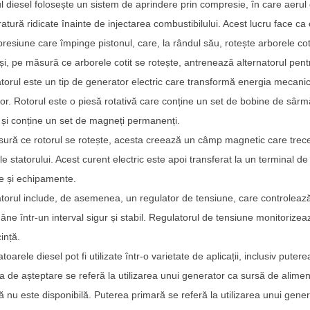
 diesel folosește un sistem de aprindere prin compresie, în care aerul di
atură ridicate înainte de injectarea combustibilului. Acest lucru face ca
presiune care împinge pistonul, care, la rândul său, rotește arborele coti
și, pe măsură ce arborele cotit se rotește, antrenează alternatorul pentr
atorul este un tip de generator electric care transformă energia mecanică
tor. Rotorul este o piesă rotativă care conține un set de bobine de sârm
l și conține un set de magneți permanenți.
ură ce rotorul se rotește, acesta creează un câmp magnetic care trece p
e statorului. Acest curent electric este apoi transferat la un terminal de 
e și echipamente.
atorul include, de asemenea, un regulator de tensiune, care controlează
ne într-un interval sigur și stabil. Regulatorul de tensiune monitorizeaz
ință.
oarele diesel pot fi utilizate într-o varietate de aplicații, inclusiv pute
a de așteptare se referă la utilizarea unui generator ca sursă de alime
ă nu este disponibilă. Puterea primară se referă la utilizarea unui gene