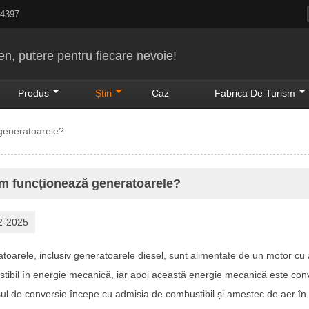
24397
n, putere pentru fiecare nevoie!
Produs
Știri
Caz
Fabrica De Turism
generatoarele?
m funcționează generatoarele?
2-2025
toarele, inclusiv generatoarele diesel, sunt alimentate de un motor cu
tibil în energie mecanică, iar apoi această energie mecanică este conver
ul de conversie începe cu admisia de combustibil și amestec de aer în c