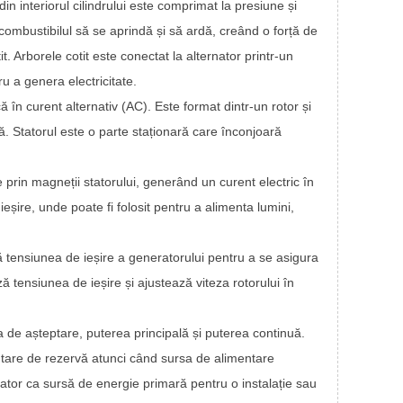
n interiorul cilindrului este comprimat la presiune și
 combustibilul să se aprindă și să ardă, creând o forță de
t. Arborele cotit este conectat la alternator printr-un
u a genera electricitate.
 în curent alternativ (AC). Este format dintr-un rotor și
ă. Statorul este o parte staționară care înconjoară
rin magneții statorului, generând un curent electric în
ieșire, unde poate fi folosit pentru a alimenta lumini,
 tensiunea de ieșire a generatorului pentru a se asigura
ă tensiunea de ieșire și ajustează viteza rotorului în
rea de așteptare, puterea principală și puterea continuă.
ntare de rezervă atunci când sursa de alimentare
rator ca sursă de energie primară pentru o instalație sau