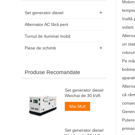
Motorul
temper
+
Set generator diesel
înaltă 
Alternator AC fără perii
volant 
Altern
Turnul de iluminat mobil
un sta
+
Piese de schimb
rotoru
Pe măs
bobinel
Produse Recomandate
aparat
Altern
Set generator diesel
că rămâ
Weichai de 30 kVA
consec
Mai Mult
Generat
Putere
primar
Set generator diesel