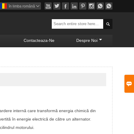








în limba română


Contacteaza-Ne
Despre Noi

 ardere internă care transformă energia chimică din
tită în energie electrică de către un alternator.
ilindrul motorului.