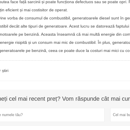
putea face față sarcinii și poate funcționa defectuos sau se poate opri. 
in eficient și mai costisitor de operat.
ine vorba de consumul de combustibil, generatoarele diesel sunt în gen
tibil decât alte tipuri de generatoare. Acest lucru se datorează faptulu
motoarele pe benzină. Aceasta înseamnă că mai multă energie din combu
 energie risipită și un consum mai mic de combustibil. În plus, generat
generatoarele pe benzină, ceea ce poate duce la costuri mai mici cu comb
 știri
neți cel mai recent preț? Vom răspunde cât mai cur