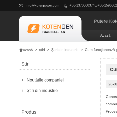

info@kotenpower.com
+86-13705003748/+86-159600

Putere Kote
Acasă

>
știri
>
Știri din industrie
>
Cum funcționează 
acasă
Știri
Cu
Noutățile companiei

28-0
Știri din industrie

Genera
combus
Proces
Produs