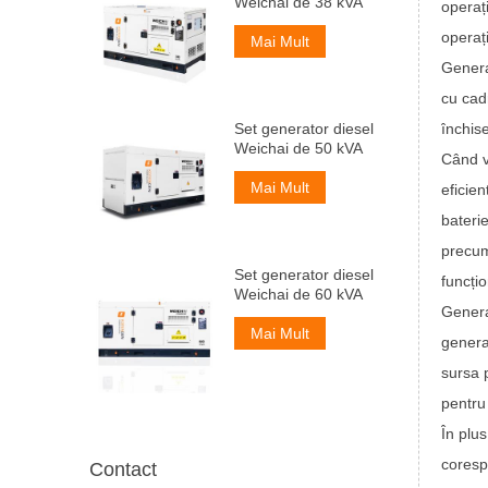
Weichai de 38 kVA
operaț
operaț
Mai Mult
Genera
cu cadr
închise
Set generator diesel
Weichai de 50 kVA
Când v
Mai Mult
eficien
baterie
precum
Set generator diesel
funcți
Weichai de 60 kVA
Genera
Mai Mult
genera
sursa 
pentru 
În plu
coresp
Contact