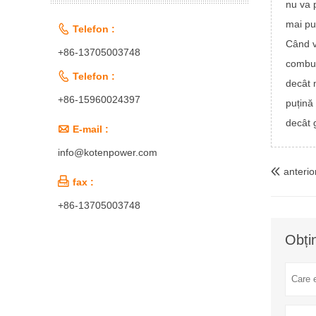
nu va 
mai puț

Telefon :
Când v
+86-13705003748
combus

Telefon :
decât 
+86-15960024397
puțină
decât 

E-mail :
info@kotenpower.com
anterior


fax :
+86-13705003748
Obți