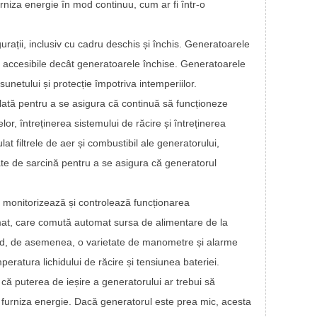
rniza energie în mod continuu, cum ar fi într-o
rații, inclusiv cu cadru deschis și închis. Generatoarele
mai accesibile decât generatoarele închise. Generatoarele
sunetului și protecție împotriva intemperiilor.
ulată pentru a se asigura că continuă să funcționeze
elor, întreținerea sistemului de răcire și întreținerea
at filtrele de aer și combustibil ale generatorului,
te de sarcină pentru a se asigura că generatorul
 monitorizează și controlează funcționarea
mat, care comută automat sursa de alimentare de la
clud, de asemenea, o varietate de manometre și alarme
eratura lichidului de răcire și tensiunea bateriei.
că puterea de ieșire a generatorului ar trebui să
a furniza energie. Dacă generatorul este prea mic, acesta