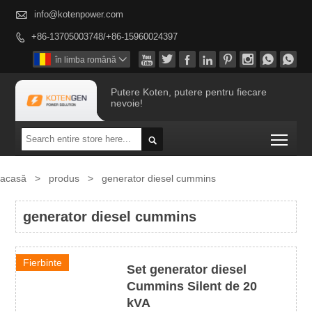

info@kotenpower.com
+86-13705003748/+86-15960024397









în limba română

Putere Koten, putere pentru fiecare
nevoie!
Togg

acasă
>
produs
>
generator diesel cummins
generator diesel cummins
Fierbinte
Set generator diesel
Cummins Silent de 20
kVA